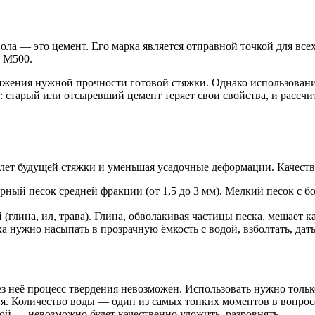
ла — это цемент. Его марка является отправной точкой для всех 
и М500.
тижения нужной прочности готовой стяжки. Однако использовани
 старый или отсыревший цемент теряет свои свойства, и рассчит
келет будущей стяжки и уменьшая усадочные деформации. Качеств
ный песок средней фракции (от 1,5 до 3 мм). Мелкий песок с 
(глина, ил, трава). Глина, обволакивая частицы песка, мешает 
а нужно насыпать в прозрачную ёмкость с водой, взболтать, дат
з неё процесс твердения невозможен. Использовать нужно толь
я. Количество воды — один из самых тонких моментов в вопрос
ой — невозможно будет качественно уложить, разровнять.