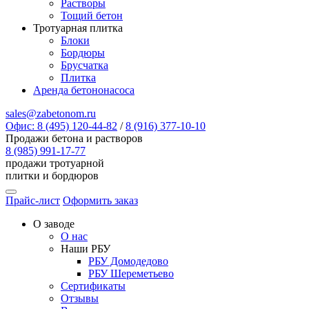
Растворы
Тощий бетон
Тротуарная плитка
Блоки
Бордюры
Брусчатка
Плитка
Аренда бетононасоса
sales@zabetonom.ru
Офис: 8 (495) 120-44-82
/
8 (916) 377-10-10
Продажи бетона и растворов
8 (985) 991-17-77
продажи тротуарной
плитки и бордюров
Прайс-лист
Оформить заказ
О заводе
О нас
Наши РБУ
РБУ Домодедово
РБУ Шереметьево
Сертификаты
Отзывы