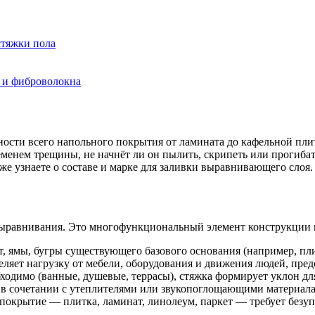
стяжки пола
 и фиброволокна
ности всего напольного покрытия от ламината до кафельной пли
ременем трещины, не начнёт ли он пылить, скрипеть или прогибат
е узнаете о составе и марке для заливки выравнивающего слоя.
выравнивания. Это многофункциональный элемент конструкции по
 ямы, бугры существующего базового основания (например, пл
ляет нагрузку от мебели, оборудования и движения людей, пр
ходимо (ванные, душевые, террасы), стяжка формирует уклон дл
 в сочетании с утеплителями или звукопоглощающими материал
окрытие — плитка, ламинат, линолеум, паркет — требует безуп