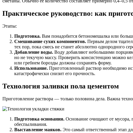
сметаны. Обычно её количество составляет примерно 0,4–0,5 от
Практическое руководство: как пригот
Этапы:
Подготовка.
Вам понадобится бетономешалка или большой
Смешивание сухих компонентов.
Первым делом тщатель
тех пор, пока смесь не станет абсолютно однородного сер
Добавление воды.
Воду добавляют небольшими порциями,
но не текучую массу. Проверить консистенцию можно кел
или гребнем борозды должны сохранять форму.
Использование.
Приготовленный раствор необходимо испо
катастрофически снизит его прочность.
Технология заливки пола цементом
Приготовление раствора — только половина дела. Важна техно
Подготовка основания.
Основание очищают от мусора, п
обеспыливания.
Выставление маяков.
Это самый ответственный этап дл