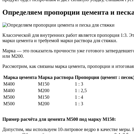
Определяем пропорции цемента и песка
Классической для внутренних работ является пропорция 1:3. Это
марки цемента и требуемой марки раствора для стяжки.
Марка — это показатель прочности уже готового затвердевшег
или М200.
Рассмотрим, как связаны марка цемента, пропорции и итоговая
Марка цемента
Марка раствора
Пропорция (цемент : песок
М400
М150
1 : 3
М400
М200
1 : 2,5
М500
М150
1 : 4
М500
М200
1 : 3
Пример расчёта для цемента М500 под марку М150:
Допустим, мы используем 10-литровое ведро в качестве меры. 