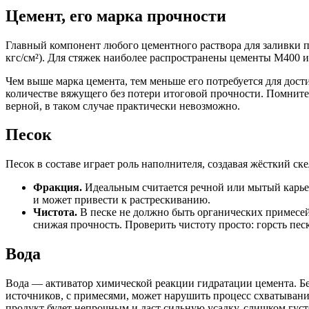
Цемент, его марка прочности
Главный компонент любого цементного раствора для заливки по
кгс/см²). Для стяжек наиболее распространены цементы М400 
Чем выше марка цемента, тем меньше его потребуется для дос
количестве вяжущего без потери итоговой прочности. Помните:
верной, в таком случае практически невозможно.
Песок
Песок в составе играет роль наполнителя, создавая жёсткий с
Фракция.
Идеальным считается речной или мытый карьер
и может привести к растрескиванию.
Чистота.
В песке не должно быть органических примесей 
снижая прочность. Проверить чистоту просто: горсть песк
Вода
Вода — активатор химической реакции гидратации цемента. Бе
источников, с примесями, может нарушить процесс схватывани
продукт будет непрочным и даст сильную усадку, слишком густ