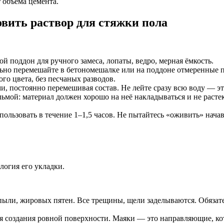
 объёма цемента.
овить раствор для стяжки пола
 поддон для ручного замеса, лопаты, ведро, мерная ёмкость.
но перемешайте в бетономешалке или на поддоне отмеренные п
ого цвета, без песчаных разводов.
 постоянно перемешивая состав. Не лейте сразу всю воду — эт
ьмой: материал должен хорошо на неё накладываться и не растек
льзовать в течение 1–1,5 часов. Не пытайтесь «оживить» начав
логия его укладки.
ыли, жировых пятен. Все трещины, щели заделываются. Обязате
я создания ровной поверхности. Маяки — это направляющие, кот