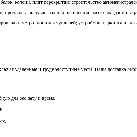
 балок, колонн, плит перекрытий; строительство автомагистрале
й, причалов, виадуков; заливки основания высотных зданий; ст
рокладки метро, мостов и туннелей; устройства паркинга и авт
лючая удаленные и труднодоступные места. Наша доставка бето
бную для вас дату и время.
ых.